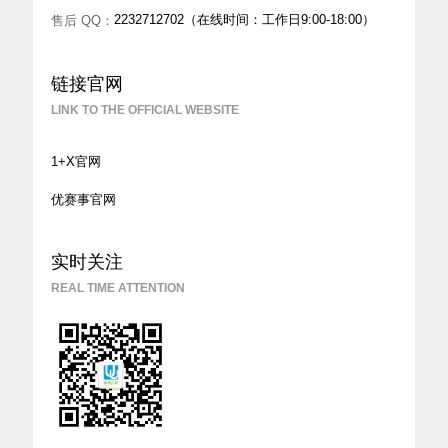
2232712702（在线时间：工作日9:00-18:00）
售后 QQ：
链接官网
LINK TO THE OFFICIAL WEBSITE
1+X官网
优赛事官网
实时关注
REAL TIME ATTENTION