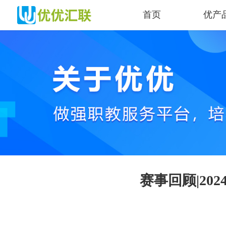
首页
优产
赛事回顾|2