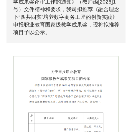
学成果奖评审工作的通知》（教师函[2026]1
号）文件精神和要求，我司拟推荐《融合理念
下“四共四实”培养数字商务工匠的创新实践》
申报职业教育国家级教学成果奖，现将拟推荐
项目予以公示。