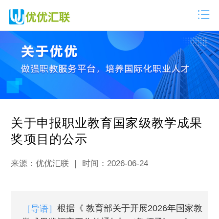
关于申报职业教育国家级教学成果
奖项目的公示
来源：优优汇联 ｜ 时间：2026-06-24
根据《 教育部关于开展2026年国家教
［导语］